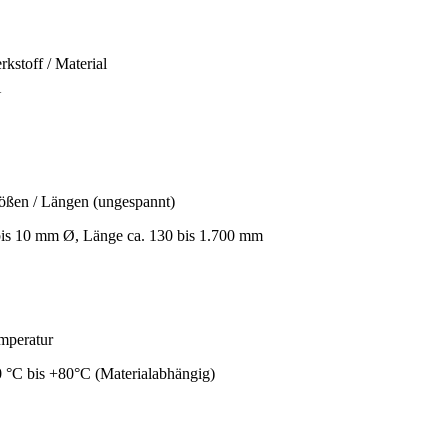
kstoff / Material
U
ößen / Längen (ungespannt)
bis 10 mm Ø, Länge ca. 130 bis 1.700 mm
mperatur
0 °C bis +80°C (Materialabhängig)