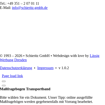
Tel.: +49 351 – 2 07 01 11
E-Mail:
info@schieritz-gmbh.de
ZERTIFIZIERT SEIT 1998
© 1993 –
2026 • Schieritz GmbH • Webdesign with love by
Lässig
Werbung Dresden
Datenschutzerklärung
•
Impressum
• v 1.0.2
Page load link
Maßfragebogen Transportband
Bitte wählen Sie ein Dokument. Unser Tipp: online ausgefüllte
Maßfragebögen werden gegebenenfalls mit Vorrang bearbeitet.