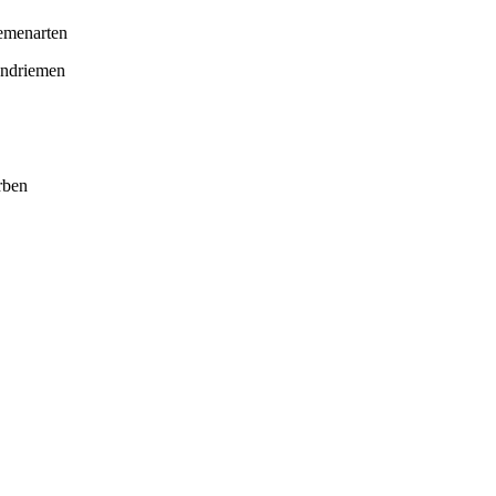
emenarten
ndriemen
rben