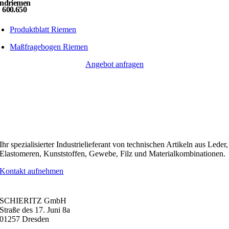
ndriemen
:
600.650
Produktblatt Riemen
Maßfragebogen Riemen
Angebot anfragen
Ihr spezialisierter Industrielieferant von technischen Artikeln aus Leder,
Elastomeren, Kunststoffen, Gewebe, Filz und Materialkombinationen.
Kontakt aufnehmen
KONTAKT
SCHIERITZ GmbH
Straße des 17. Juni 8a
01257 Dresden