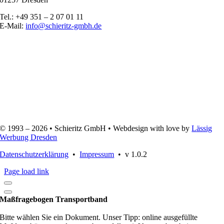
Tel.: +49 351 – 2 07 01 11
E-Mail:
info@schieritz-gmbh.de
ZERTIFIZIERT SEIT 1998
© 1993 –
2026 • Schieritz GmbH • Webdesign with love by
Lässig
Werbung Dresden
Datenschutzerklärung
•
Impressum
• v 1.0.2
Page load link
Maßfragebogen Transportband
Bitte wählen Sie ein Dokument. Unser Tipp: online ausgefüllte